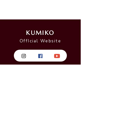
KUMIKO
OffIcial Website
Message
お名前 | Name
*