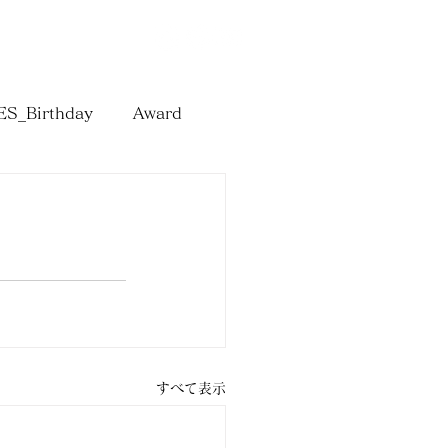
T
Online Shop
S_Birthday
Award
すべて表示