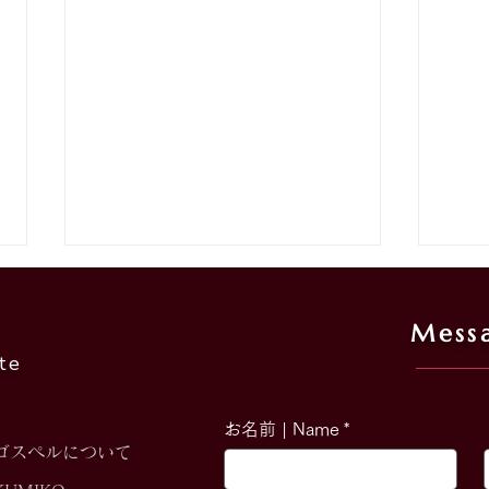
こども虐待防止オレンジリボ
京阪
ン啓発活動オレンジゴスペル
de
Mess
☆チャリティーライブ☆
場所：feel dining cafe ＆ sea
場所
te
☆ゴ
ト出
お名前 | Name
*
ゴスペルについて