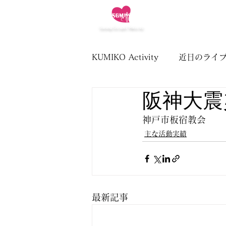
OffIcial
KUMIKO
Website
HOME
GOSPEL
Sarang Gospel Ministry
KUMIKO Activity
近日のライ
阪神大震
神戸市板宿教会
主な活動実績
最新記事