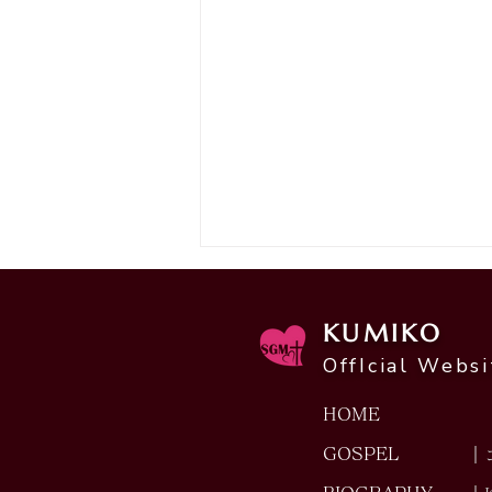
あま遺跡イベントamaフェス
野外ライブ
KUMIKO
場所：安満遺跡公園 久野久美子
OffIcial Websi
＆茨木ゴスペルサークル"with
JOY"
HOME
GOSPEL
｜