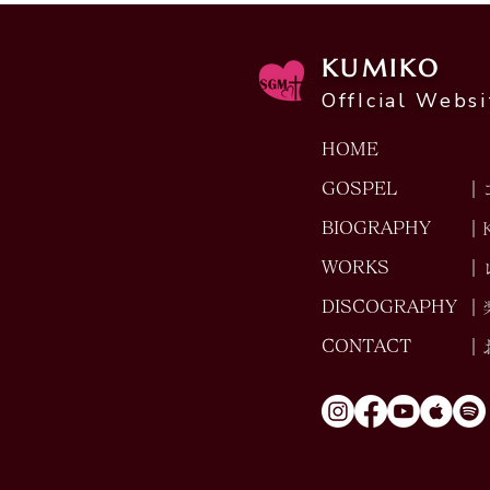
KUMIKO
OffIcial Websi
Afternoon Jazz Live
HOME
GOSPEL
｜
BIOGRAPHY
｜
WORKS
｜
DISCOGRAPHY
｜
CONTACT
｜