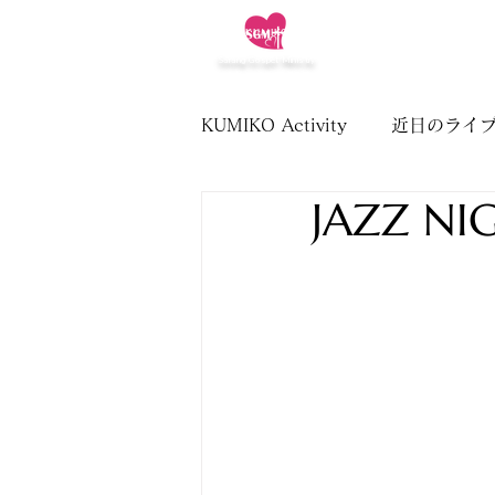
OffIcial
KUMIKO
Website
HOME
GOSPEL
Sarang Gospel Ministry
KUMIKO Activity
近日のライ
JAZZ NI