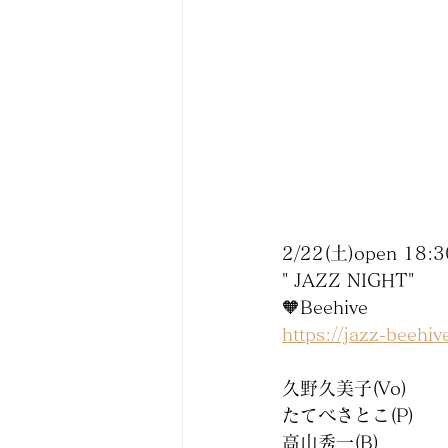
2/22(土)open 18:30
" JAZZ NIGHT"
🧡Beehive
https://jazz-beehiv
久野久美子(Vo)
たてべさとこ(P)
高山秀一(B)