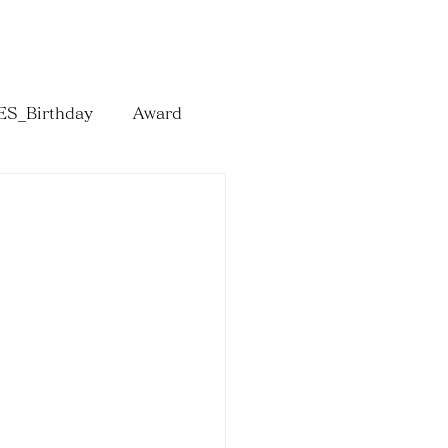
T
Online Shop
S_Birthday
Award