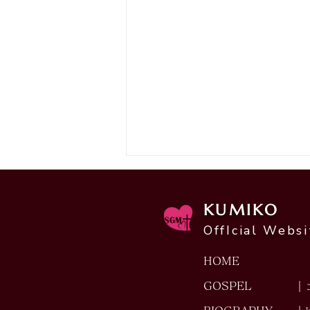
あま遺跡イベントamaフェス
野外ライブ
KUMIKO
場所：安満遺跡公園 久野久美子
OffIcial Websi
＆茨木ゴスペルサークル"with
JOY"
HOME
GOSPEL
｜