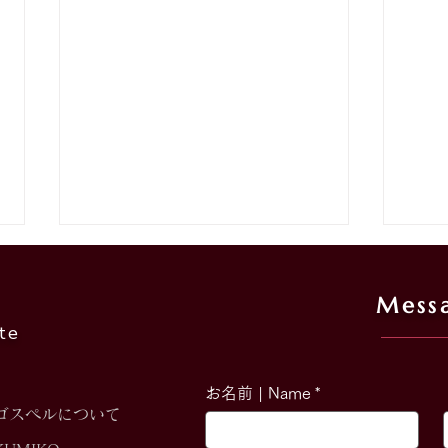
こども虐待防止オレンジリボ
京阪
ン啓発活動オレンジゴスペル
de
Mess
☆チャリティーライブ☆
場所：feel dining cafe ＆ sea
場所
te
☆ゴ
ト出
お名前 | Name
*
ゴスペルについて