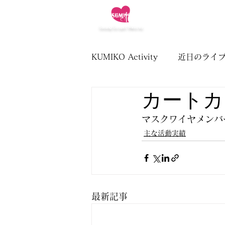
OffIcial
KUMIKO
Website
HOME
GOSPEL
Sarang Gospel Ministry
KUMIKO Activity
近日のライ
カートカ
マスクワイヤメンバ
主な活動実績
最新記事