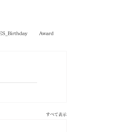
T
Online Shop
S_Birthday
Award
すべて表示